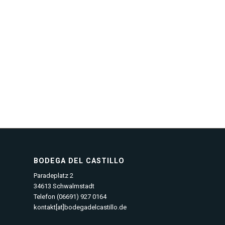
BODEGA DEL CASTILLO
Paradeplatz 2
34613 Schwalmstadt
Telefon (06691) 927 0164
kontakt[at]bodegadelcastillo.de