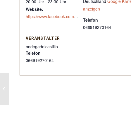
Deutschland
Google Kart
20:00 Uhr - 23:30 Uhr
anzeigen
Website:
https://www.facebook.com/events/1442906576658054/?active_tab=about
Telefon
066919270164
VERANSTALTER
bodegadelcastillo
Telefon
066919270164
Burns Night