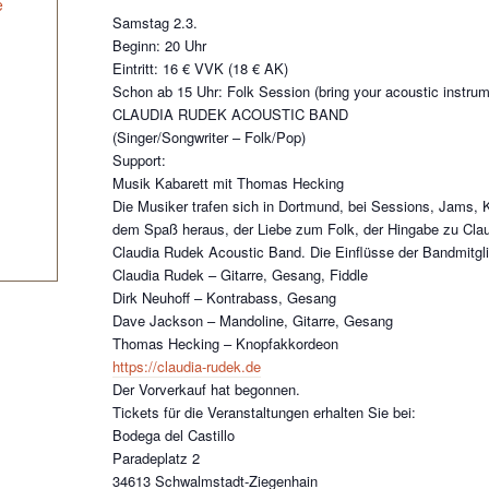
e
Samstag 2.3.
Beginn: 20 Uhr
Eintritt: 16 € VVK (18 € AK)
Schon ab 15 Uhr: Folk Session (bring your acoustic instru
CLAUDIA RUDEK ACOUSTIC BAND
(Singer/Songwriter – Folk/Pop)
Support:
Musik Kabarett mit Thomas Hecking
Die Musiker trafen sich in Dortmund, bei Sessions, Jams, 
dem Spaß heraus, der Liebe zum Folk, der Hingabe zu Cla
Claudia Rudek Acoustic Band. Die Einflüsse der Bandmitgli
Claudia Rudek – Gitarre, Gesang, Fiddle
Dirk Neuhoff – Kontrabass, Gesang
Dave Jackson – Mandoline, Gitarre, Gesang
Thomas Hecking – Knopfakkordeon
https://claudia-rudek.de
Der Vorverkauf hat begonnen.
Tickets für die Veranstaltungen erhalten Sie bei:
Bodega del Castillo
Paradeplatz 2
34613 Schwalmstadt-Ziegenhain