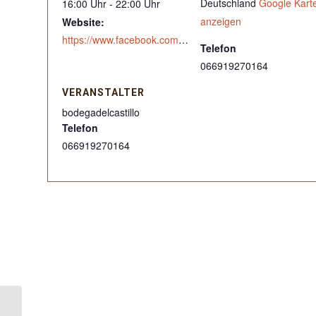
Deutschland
Google Kart
16:00 Uhr - 22:00 Uhr
anzeigen
Website:
https://www.facebook.com/events/1507900913394771?acontext=%7B%22event_action_history%22%3A[%7B%22extra_data%22%3A%22%22%2C%22mechanism%22%3A%22left_rail%22%2C%22surface%22%3A%22bookmark%22%7D%2C%7B%22extra_data%22%3A%22%22%2C%22mechanism%22%3A%22calendar_tab_event%22%2C%22surface%22%3A%22bookmark_calendar%22%7D]%2C%22ref_notif_type%22%3Anull%7D
Telefon
066919270164
VERANSTALTER
bodegadelcastillo
Telefon
066919270164