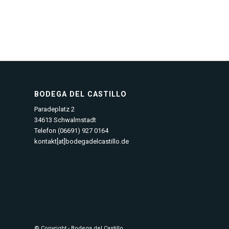
BODEGA DEL CASTILLO
Paradeplatz 2
34613 Schwalmstadt
Telefon (06691) 927 0164
kontakt[at]bodegadelcastillo.de
© Copyright - Bodega del Castillo